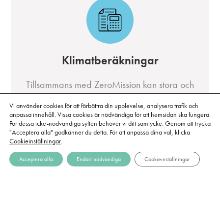
Klimatberäkningar
Tillsammans med ZeroMission kan stora och
små organisationer strukturera sitt arbete och
Vi använder cookies för att förbättra din upplevelse, analysera trafik och
snabbt beräkna sin klimatpåverkan. Få insikt i
anpassa innehåll. Vissa cookies är nödvändiga för att hemsidan ska fungera.
För dessa icke-nödvändiga syften behöver vi ditt samtycke. Genom att trycka
resultaten och minska utsläppen direkt.
"Acceptera alla" godkänner du detta. För att anpassa dina val, klicka
Cookieinställningar
.
Läs mer
Acceptera alla
Endast nödvändiga
Cookieinställningar