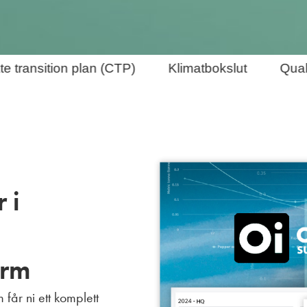
ransition plan (CTP)
Klimatbokslut
Quality
 i
orm
får ni ett komplett