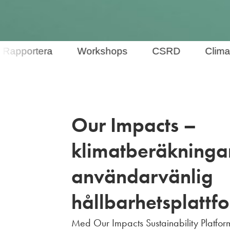
pportera
Workshops
CSRD
Climate t
Our Impacts –
klimatberäkningar
användarvänlig
hållbarhetsplattf
Med Our Impacts Sustainability Platform 