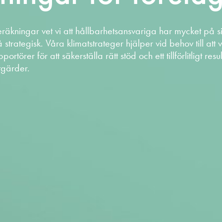
äkningar vet vi att hållbarhetsansvariga har mycket på s
å strategisk. Våra klimatstrateger hjälper vid behov till at
törer för att säkerställa rätt stöd och ett tillförlitligt re
tgärder.