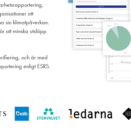
arhetsrapportering,
anisationer att
na sin klimatpåverkan.
för att minska utsläpp
erifiering, och är med
portering enligt ESRS.