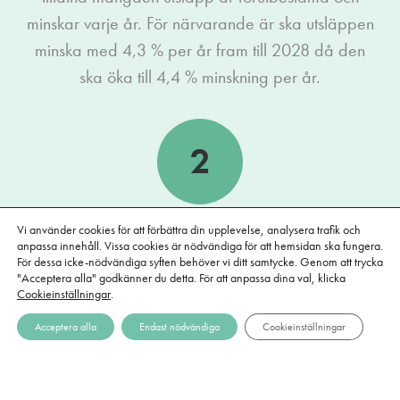
minskar varje år. För närvarande är ska utsläppen
minska med 4,3 % per år fram till 2028 då den
ska öka till 4,4 % minskning per år.
2
Utsläppsrätter fördelas ut
Vi använder cookies för att förbättra din upplevelse, analysera trafik och
anpassa innehåll. Vissa cookies är nödvändiga för att hemsidan ska fungera.
För dessa icke-nödvändiga syften behöver vi ditt samtycke. Genom att trycka
Den tillåtna mängden utsläpp per år fördelas på
"Acceptera alla" godkänner du detta. För att anpassa dina val, klicka
Cookieinställningar
.
utsläppsrätter, som säljs (auktioneras) eller delas ut
gratis till deltagande företag. Den tekniska termen
Acceptera alla
Endast nödvändiga
Cookieinställningar
för utsläppsrätt är ”European Union Allowances”
(EUA). Varje utsläppsrätt ger deltagande företag