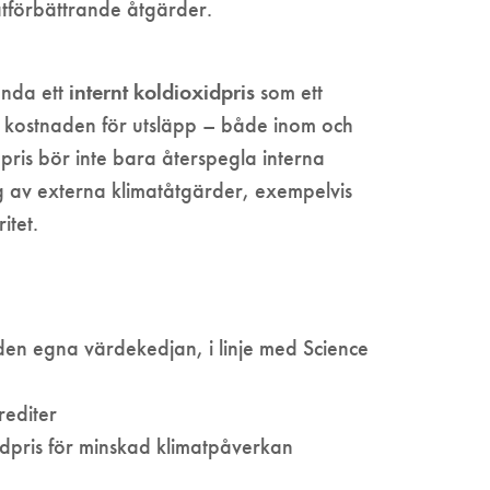
matförbättrande åtgärder.
ända ett
internt koldioxidpris
som ett
era kostnaden för utsläpp – både inom och
pris bör inte bara återspegla interna
ng av externa klimatåtgärder, exempelvis
itet.
den egna värdekedjan, i linje med Science
rediter
xidpris för minskad klimatpåverkan