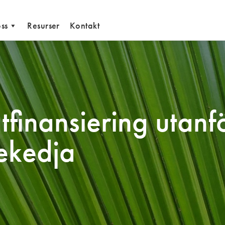
ss
Resurser
Kontakt
finansiering utanf
ekedja