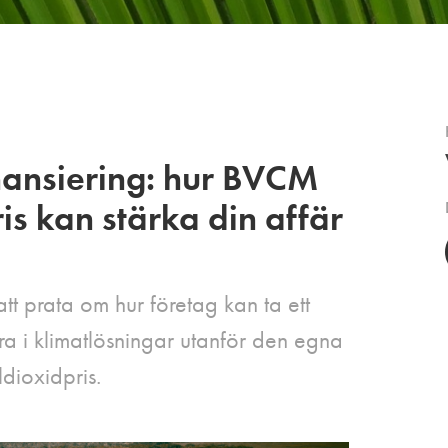
inansiering: hur BVCM
is kan stärka din affär
tt prata om hur företag kan ta ett
ra i klimatlösningar utanför den egna
ldioxidpris.