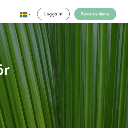
Logga in
Boka en demo
ör