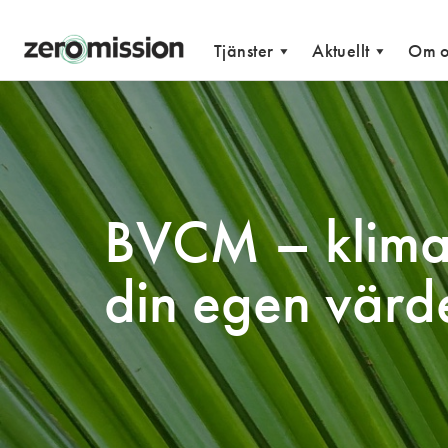
Ida Åberg
Zeromission
Tjänster
Aktuellt
Om o
BVCM – klimat
din egen värd