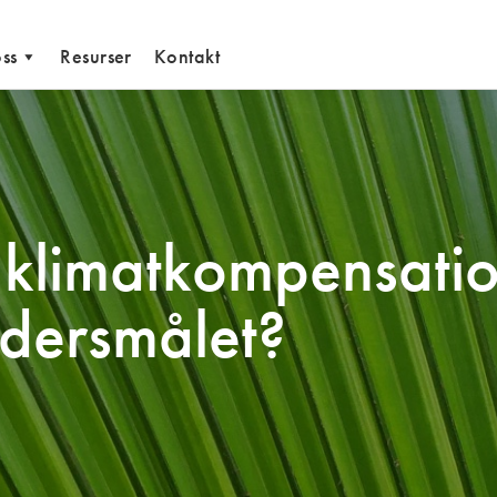
ss
Resurser
Kontakt
r klimatkompensatio
adersmålet?