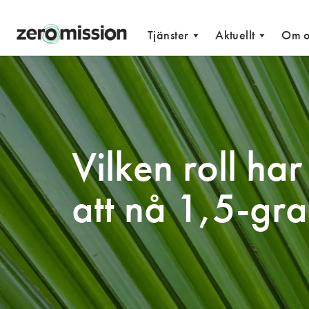
admin
Zeromission
Tjänster
Aktuellt
Om o
Vilken roll ha
att nå 1,5-gr