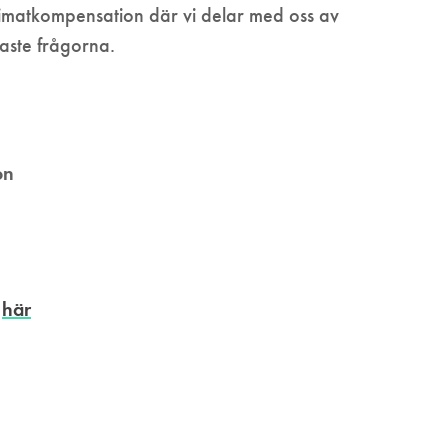
limatkompensation där vi delar med oss av
aste frågorna.
on
här