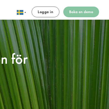
Logga in
Boka en demo
n för