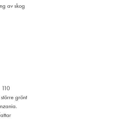
ing av skog
r 110
större grönt
anzania.
attar