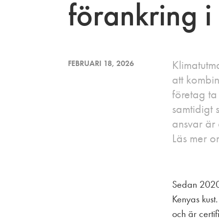
förankring 
Klimatutm
FEBRUARI 18, 2026
att kombin
företag ta
samtidigt 
ansvar är 
Läs mer o
Sedan 2020 
Kenyas kust.
och är certi