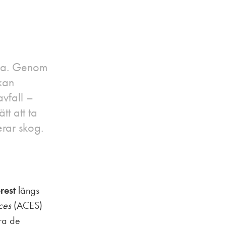
rna. Genom
 kan
avfall –
tt att ta
erar skog.
rest
längs
ces
(ACES)
ara de