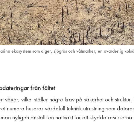
rina ekosystem som alger, sjögräs och våtmarker, en ovärderlig kols
dateringar från fältet
 växer, vilket ställer högre krav på säkerhet och struktur.
ret numera huserar värdefull teknisk utrustning som dator
 man nyligen anställt en nattvakt för att skydda resurserna.