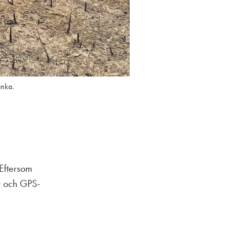
änka.
 Eftersom
er och GPS-