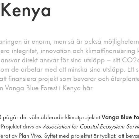
i Kenya
aningen är enorm, men så är också möjlighete
era integritet, innovation och klimatfinansiering
 ansvar direkt ansvar för sina utsläpp – sitt CO2
som de arbetar med att minska sina utsläpp. Ett sä
att finansiera projekt som bevarar och återplant
m Vanga Blue Forest i Kenya här.
pågår det väletablerade klimatprojektet
Vanga Blue Fo
 Projektet drivs av
Association for Coastal Ecosystem Servi
fierat av Plan Vivo. Syftet med projektet är tydligt: att bev