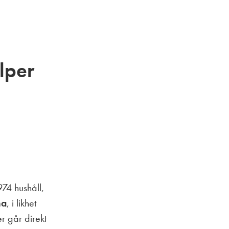
lper
974 hushåll,
na
, i likhet
er går direkt