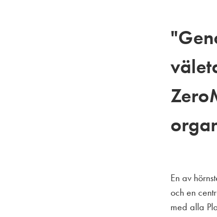
"Geno
välet
ZeroM
organ
En av hörnst
och en centr
med alla Pla