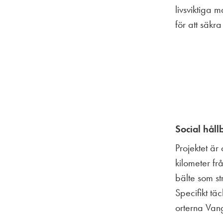
livsviktiga
för att säkr
Social håll
Projektet är
kilometer f
bälte som st
Specifikt t
orterna Van