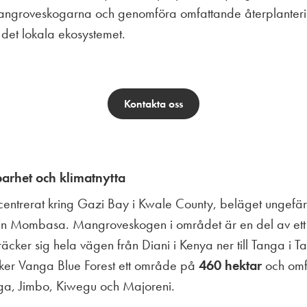
 mangroveskogarna och genomföra omfattande återplanter
a det lokala ekosystemet.
Kontakta oss
barhet och klimatnytta
 centrerat kring Gazi Bay i Kwale County, beläget ungefä
rån Mombasa. Mangroveskogen i området är en del av ett 
räcker sig hela vägen från Diani i Kenya ner till Tanga i T
äcker Vanga Blue Forest ett område på
460 hektar
och omf
ga, Jimbo, Kiwegu och Majoreni.