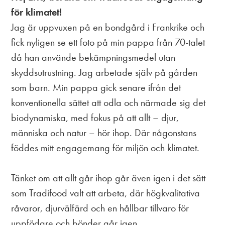
för klimatet!
Jag är uppvuxen på en bondgård i Frankrike och
fick nyligen se ett foto på min pappa från 70-talet
då han använde bekämpningsmedel utan
skyddsutrustning. Jag arbetade själv på gården
som barn. Min pappa gick senare ifrån det
konventionella sättet att odla och närmade sig det
biodynamiska, med fokus på att allt – djur,
människa och natur – hör ihop. Där någonstans
föddes mitt engagemang för miljön och klimatet.
Tänket om att allt går ihop går även igen i det sätt
som Tradifood valt att arbeta, där högkvalitativa
råvaror, djurvälfärd och en hållbar tillvaro för
uppfödare och bönder går igen.