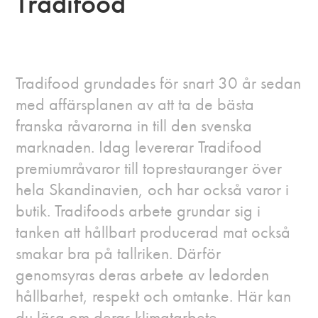
Tradifood
Tradifood grundades för snart 30 år sedan
med affärsplanen av att ta de bästa
franska råvarorna in till den svenska
marknaden. Idag levererar Tradifood
premiumråvaror till toprestauranger över
hela Skandinavien, och har också varor i
butik. Tradifoods arbete grundar sig i
tanken att hållbart producerad mat också
smakar bra på tallriken. Därför
genomsyras deras arbete av ledorden
hållbarhet, respekt och omtanke. Här kan
du läsa om deras klimatarbete.