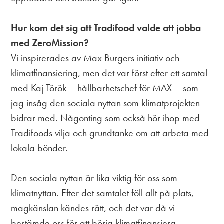
Hur kom det sig att Tradifood valde att jobba
med ZeroMission?
Vi inspirerades av Max Burgers initiativ och
klimatfinansiering, men det var först efter ett samtal
med Kaj Török – hållbarhetschef för MAX – som
jag insåg den sociala nyttan som klimatprojekten
bidrar med. Någonting som också hör ihop med
Tradifoods vilja och grundtanke om att arbeta med
lokala bönder.
Den sociala nyttan är lika viktig för oss som
klimatnyttan. Efter det samtalet föll allt på plats,
magkänslan kändes rätt, och det var då vi
bestämde oss för att börja klimatfinansiera.