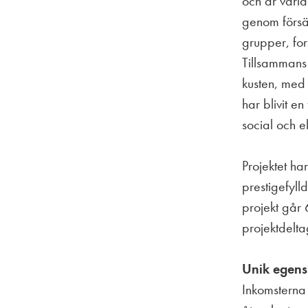
och är värl
genom försäl
grupper, fors
Tillsammans
kusten, med 
har blivit e
social och e
Projektet ha
prestigefyll
projekt går 6
projektdelt
Unik egen
Inkomsterna 