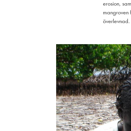
erosion, sam
mangroven f
överlevnad.