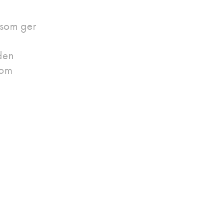
 som ger
den
nom