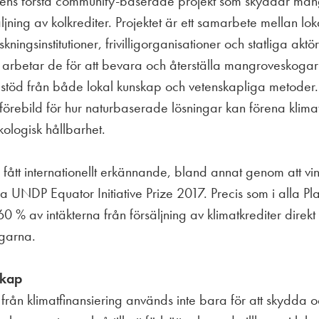
dens första community-baserade projekt som skyddar ma
jning av kolkrediter. Projektet är ett samarbete mellan lo
kningsinstitutioner, frivilligorganisationer och statliga aktör
 arbetar de för att bevara och återställa mangroveskogar
stöd från både lokal kunskap och vetenskapliga metoder. 
n förebild för hur naturbaserade lösningar kan förena klim
kologisk hållbarhet.
r fått internationellt erkännande, bland annat genom att vi
da UNDP Equator Initiative Prize 2017. Precis som i alla Pl
0 % av intäkterna från försäljning av klimatkrediter direkt ti
agarna.
skap
från klimatfinansiering används inte bara för att skydda 