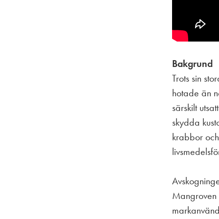
Bakgrund
Trots sin st
hotade än n
särskilt utsa
skydda kusto
krabbor och
livsmedelsfö
Avskogninge
Mangroven sk
markanvändn