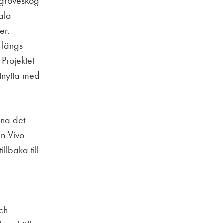
ngroveskog
kala
er.
 längs
Projektet
atnytta med
nna det
an Vivo-
llbaka till
och