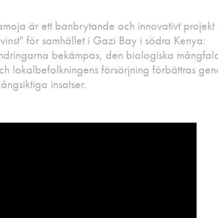
moja är ett banbrytande och innovativt projekt
lvinst" för samhället i Gazi Bay i södra Kenya:
ändringarna bekämpas, den biologiska mångfal
ch lokalbefolkningens försörjning förbättras ge
långsiktiga insatser.