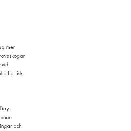
dag mer
groveskogar
oxid,
ö för fisk,
 Bay.
 annan
ingar och