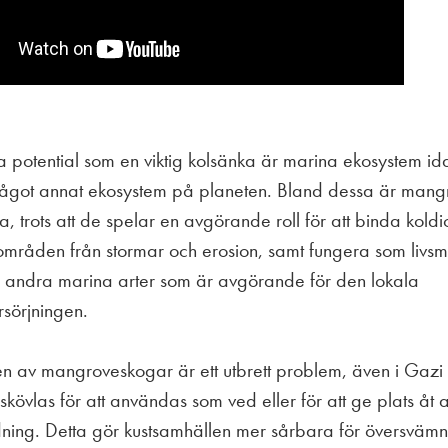
ora potential som en viktig kolsänka är marina ekosystem i
ågot annat ekosystem på planeten. Bland dessa är man
tta, trots att de spelar en avgörande roll för att binda koldi
mråden från stormar och erosion, samt fungera som livsmilj
 andra marina arter som är avgörande för den lokala
rsörjningen.
n av mangroveskogar är ett utbrett problem, även i Gazi
övlas för att användas som ved eller för att ge plats åt
ing. Detta gör kustsamhällen mer sårbara för översvämn