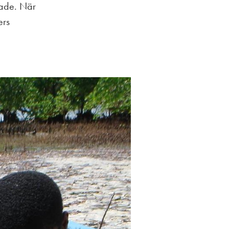
rade. När
ers