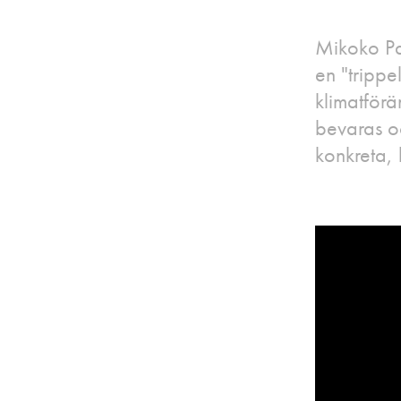
Mikoko Pa
en "trippe
klimatför
bevaras o
konkreta, 